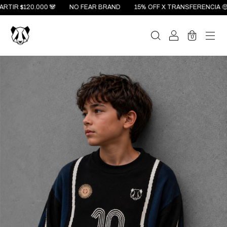
R $120.000 🐼
NO FEAR BRAND
15% OFF X TRANSFERENCIA 🤑 3 C
0