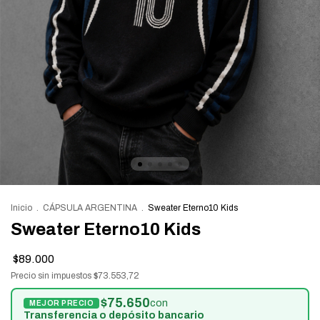
Inicio
.
CÁPSULA ARGENTINA
.
Sweater Eterno10 Kids
Sweater Eterno10 Kids
$89.000
Precio sin impuestos
$73.553,72
$75.650
con
Transferencia o depósito bancario