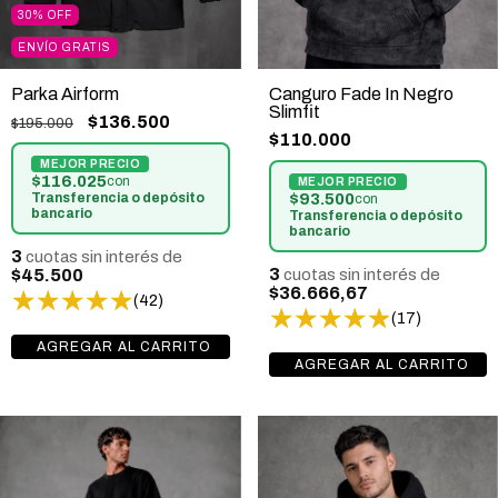
30
%
OFF
ENVÍO GRATIS
Parka Airform
Canguro Fade In Negro
Slimfit
$136.500
$195.000
$110.000
$116.025
con
Transferencia o depósito
$93.500
con
bancario
Transferencia o depósito
bancario
3
cuotas sin interés de
3
$45.500
cuotas sin interés de
$36.666,67
(42)
(17)