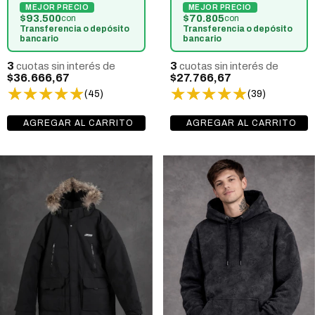
$70.805
$93.500
con
con
Transferencia o depósito
Transferencia o depósito
bancario
bancario
3
3
cuotas sin interés de
cuotas sin interés de
$27.766,67
$36.666,67
(39)
(45)