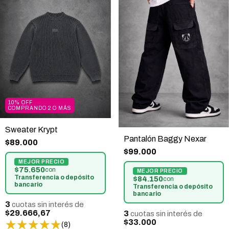
10% OFF
COMPRANDO 2 O MÁS
Sweater Krypt
Pantalón Baggy Nexar
$89.000
$99.000
$75.650
con
Transferencia o depósito
$84.150
con
bancario
Transferencia o depósito
bancario
3
cuotas sin interés de
$29.666,67
3
cuotas sin interés de
$33.000
(8)