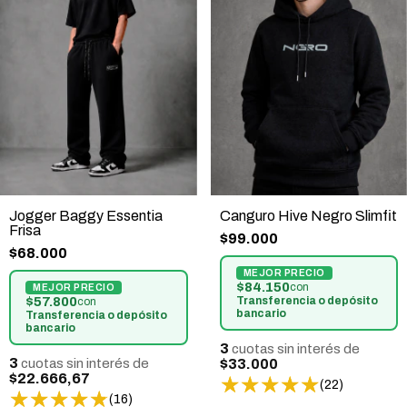
Jogger Baggy Essentia
Canguro Hive Negro Slimfit
Frisa
$99.000
$68.000
$84.150
con
$57.800
Transferencia o depósito
con
bancario
Transferencia o depósito
bancario
3
cuotas sin interés de
3
cuotas sin interés de
$33.000
$22.666,67
(22)
(16)