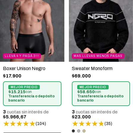
LLEVÁ 4 Y PAGÁ 3!!!
MAS LLEVAS MENOS PAGAS
Boxer Unison Negro
Sweater Monoform
$17.900
$69.000
$15.215
$58.650
con
con
Transferencia o depósito
Transferencia o depósito
bancario
bancario
3
3
cuotas sin interés de
cuotas sin interés de
$5.966,67
$23.000
(104)
(35)