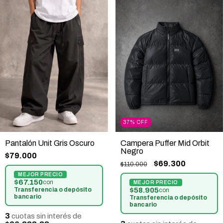
37
%
OFF
Pantalón Unit Gris Oscuro
Campera Puffer Mid Orbit
Negro
$79.000
$69.300
$110.000
$67.150
con
Transferencia o depósito
$58.905
con
bancario
Transferencia o depósito
bancario
3
cuotas sin interés de