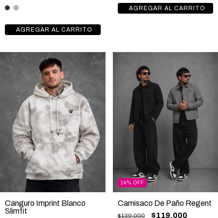
14
%
OFF
Camisaco De Paño Regent
Canguro Imprint Blanco
Slimfit
$119.000
$139.000