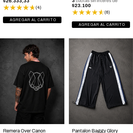
3
$26.333,33
cuotas sin interés de
$23.100
(4)
(6)
Pantalon Baggy Glory
Remera Over Canon