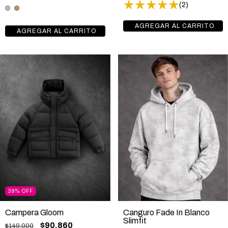
(2)
39
%
OFF
Campera Gloom
Canguro Fade In Blanco
Slimfit
$90.860
$149.000