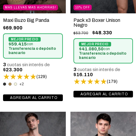
MAS LLEVAS MAS AHORRAS!
10
%
OFF
Maxi Buzo Big Panda
Pack x3 Boxer Unison
Negro
$69.900
$48.330
$53.700
$59.415
con
Transferencia o depósito
$41.080,50
con
bancario
Transferencia o depósito
bancario
3
cuotas sin interés de
3
$23.300
cuotas sin interés de
$16.110
(129)
(179)
+2