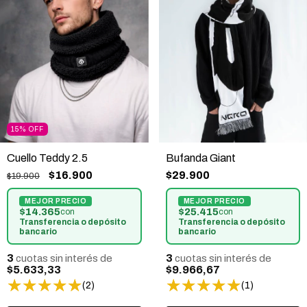
15
%
OFF
Bufanda Giant
Cuello Teddy 2.5
$29.900
$16.900
$19.900
$25.415
$14.365
con
con
Transferencia o depósito
Transferencia o depósito
bancario
bancario
3
3
cuotas sin interés de
cuotas sin interés de
$9.966,67
$5.633,33
(1)
(2)