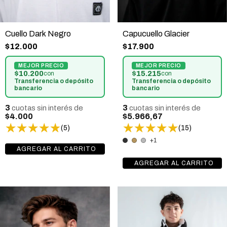
Cuello Dark Negro
Capucuello Glacier
$12.000
$17.900
$10.200
$15.215
con
con
Transferencia o depósito
Transferencia o depósito
bancario
bancario
3
3
cuotas sin interés de
cuotas sin interés de
$4.000
$5.966,67
(5)
(15)
+1