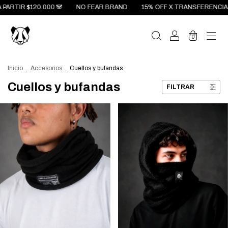
TIR $120.000 🐼
NO FEAR BRAND
15% OFF X TRANSFERENCIA 🤑 3
0
Inicio
.
Accesorios
.
Cuellos y bufandas
Cuellos y bufandas
FILTRAR