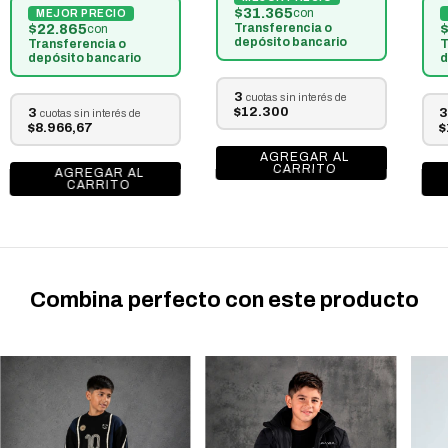
$31.365
con
$22.865
$
Transferencia o
con
depósito bancario
Transferencia o
T
depósito bancario
d
3
cuotas sin interés de
$12.300
3
3
cuotas sin interés de
$8.966,67
$
Combina perfecto con este producto