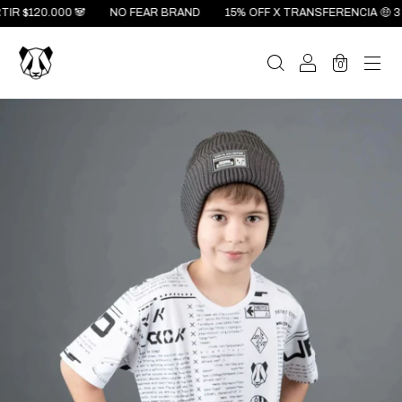
120.000 🐼
NO FEAR BRAND
15% OFF X TRANSFERENCIA 🤑 3 CUOT
0