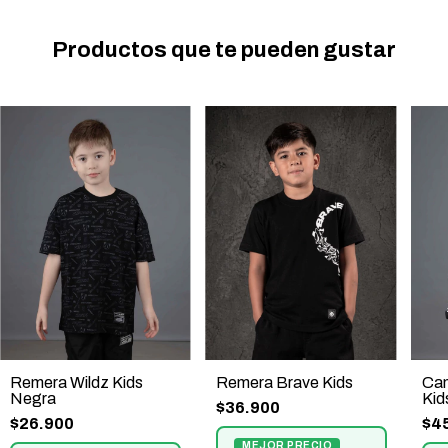
Productos que te pueden gustar
Remera Wildz Kids
Can
Remera Brave Kids
Negra
Kid
$36.900
$26.900
$4