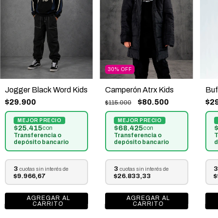
30
%
OFF
Jogger Black Word Kids
Camperón Atrx Kids
Buf
$29.900
$80.500
$2
$115.000
$25.415
$68.425
$
con
con
Transferencia o
Transferencia o
T
depósito bancario
depósito bancario
d
3
3
3
cuotas sin interés de
cuotas sin interés de
$9.966,67
$26.833,33
$