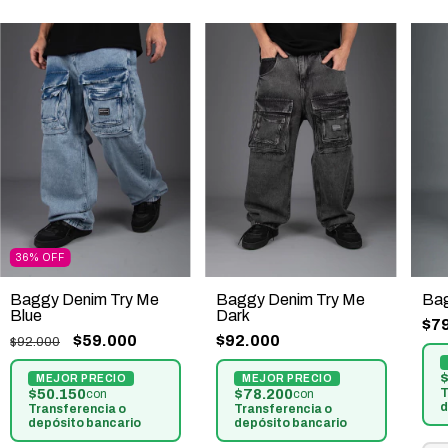
36
%
OFF
Baggy Denim Try Me
Baggy Denim Try Me
Bag
Blue
Dark
$7
$59.000
$92.000
$92.000
$
$50.150
$78.200
T
con
con
d
Transferencia o
Transferencia o
depósito bancario
depósito bancario