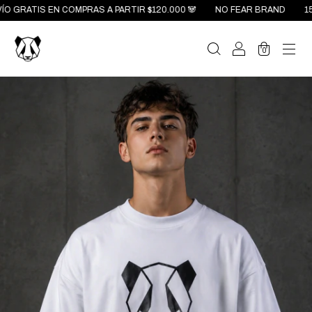
ATIS EN COMPRAS A PARTIR $120.000 🐼
NO FEAR BRAND
15% OF
0