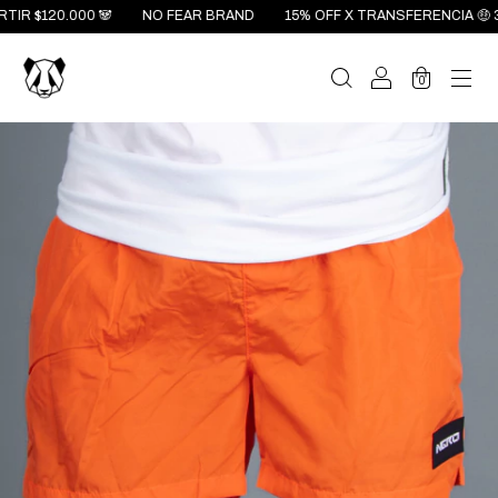
$120.000 🐼
NO FEAR BRAND
15% OFF X TRANSFERENCIA 🤑 3 CUO
0