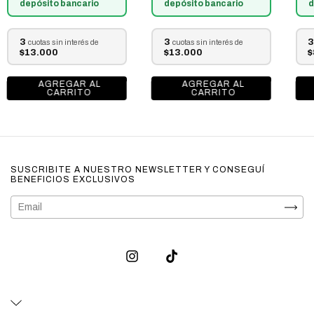
depósito bancario
depósito bancario
d
3
3
3
cuotas sin interés de
cuotas sin interés de
$13.000
$13.000
$
SUSCRIBITE A NUESTRO NEWSLETTER Y CONSEGUÍ
BENEFICIOS EXCLUSIVOS