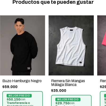
Productos que te pueden gustar
Buzo Hamburgo Negro
Remera Sin Mangas
Rem
Málaga Blanca
$59.000
$2
$35.000
$50.150
con
Transferencia o
$29.750
T
con