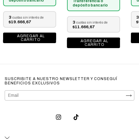
depósito bancario
d
Transferencia o
depósito bancario
3
3
cuotas sin interés de
$19.666,67
$
3
cuotas sin interés de
$11.666,67
SUSCRIBITE A NUESTRO NEWSLETTER Y CONSEGUÍ
BENEFICIOS EXCLUSIVOS