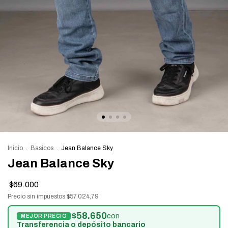
Inicio
.
Basicos
.
Jean Balance Sky
Jean Balance Sky
$69.000
Precio sin impuestos
$57.024,79
$58.650
con
Transferencia o depósito bancario