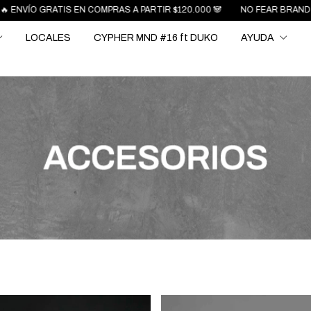
COMPRAS A PARTIR $120.000 🐼
NO FEAR BRAND
15% OFF X TRANS
LOCALES
CYPHER MND #16 ft DUKO
AYUDA