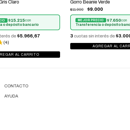
Gorro Beanie Verde
ris Claro
$9.000
$11.900
$7.650
$15.215
con
con
Transferencia o depósito banc
a o depósito bancario
3
$3.00
$5.966,67
cuotas sin interés de
nterés de
(4)
CONTACTO
AYUDA