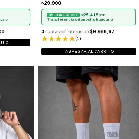
$29.900
$25.415
con
ario
Transferencia o depósito bancario
00
3
$9.966,67
cuotas sin interés de
(1)