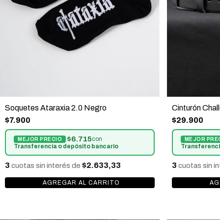
Soquetes Ataraxia 2.0 Negro
Cinturón Chal
$7.900
$29.900
$6.715
con
Transferencia o depósito bancario
Transferenci
3
$2.633,33
3
cuotas sin interés de
cuotas sin i