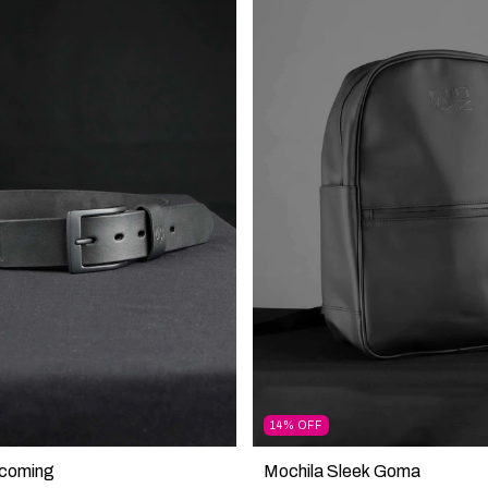
14
%
OFF
rcoming
Mochila Sleek Goma