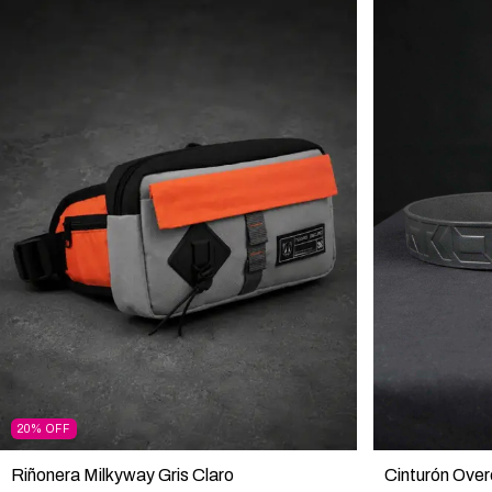
20
%
OFF
Riñonera Milkyway Gris Claro
Cinturón Ove