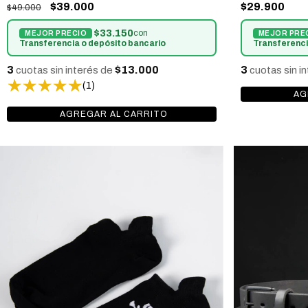
$39.000
$29.900
$49.000
$33.150
con
Transferencia o depósito bancario
Transferenci
3
$13.000
3
cuotas sin interés de
cuotas sin i
(1)