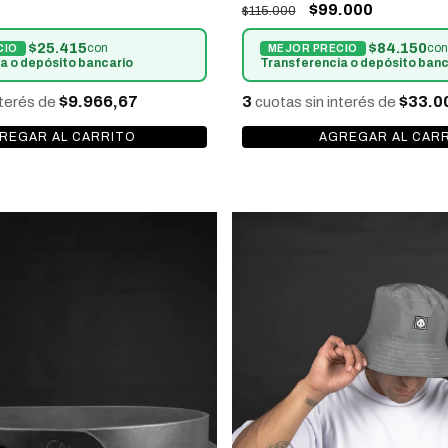
$99.000
$115.000
$25.415
$84.150
con
con
a o depósito bancario
Transferencia o depósito banc
$9.966,67
3
$33.0
nterés de
cuotas sin interés de