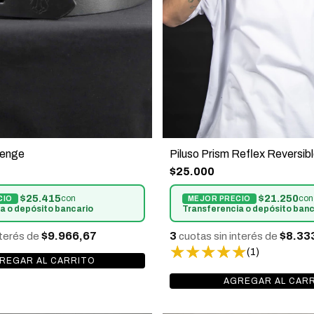
lenge
Piluso Prism Reflex Reversib
$25.000
$25.415
$21.250
con
con
a o depósito bancario
Transferencia o depósito banc
$9.966,67
3
$8.33
nterés de
cuotas sin interés de
(1)